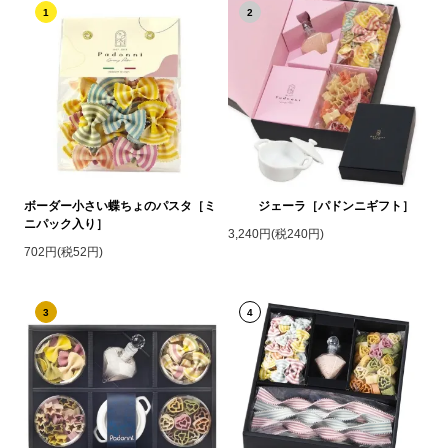
1
2
ボーダー小さい蝶ちょのパスタ［ミ
ジェーラ［パドンニギフト］
ニパック入り］
3,240円(税240円)
702円(税52円)
3
4