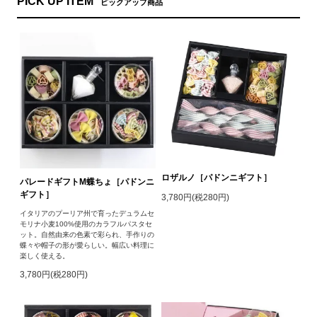
PICK UP ITEM
ピックアップ商品
ロザルノ［パドンニギフト］
パレードギフトM蝶ちょ［パドンニ
ギフト］
3,780円(税280円)
イタリアのプーリア州で育ったデュラムセ
モリナ小麦100%使用のカラフルパスタセ
ット。自然由来の色素で彩られ、手作りの
蝶々や帽子の形が愛らしい。幅広い料理に
楽しく使える。
3,780円(税280円)