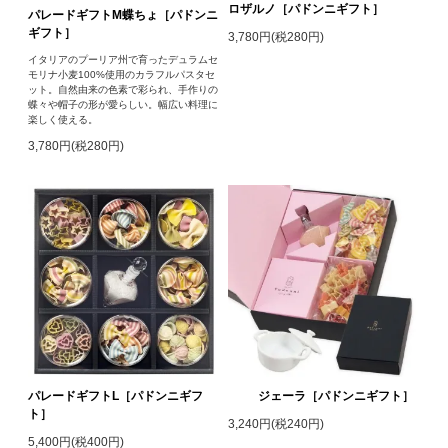
ロザルノ［パドンニギフト］
パレードギフトM蝶ちょ［パドンニ
ギフト］
3,780円(税280円)
イタリアのプーリア州で育ったデュラムセ
モリナ小麦100%使用のカラフルパスタセ
ット。自然由来の色素で彩られ、手作りの
蝶々や帽子の形が愛らしい。幅広い料理に
楽しく使える。
3,780円(税280円)
パレードギフトL［パドンニギフ
ジェーラ［パドンニギフト］
ト］
3,240円(税240円)
5,400円(税400円)