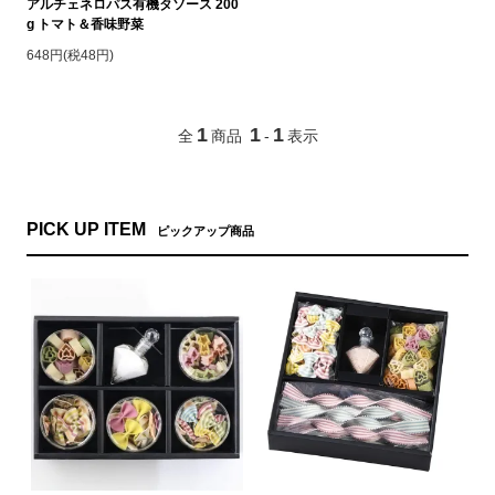
アルチェネロパス有機タソース 200
g トマト＆香味野菜
648円(税48円)
1
1
1
全
商品
-
表示
PICK UP ITEM
ピックアップ商品