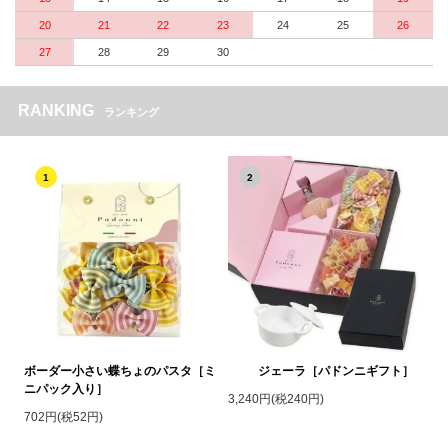
20
21
22
23
24
25
26
27
28
29
30
RANKING
ランキング
1
2
ボーダー小さい蝶ちょのパスタ［ミ
ジェーラ［パドンニギフト］
ニパック入り］
3,240円(税240円)
702円(税52円)