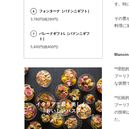
す。特
フォンターナ［パドンニギフト］
6
その豊
3,780円(税280円)
料理に
パレードギフトL［パドンニギフ
7
ト］
5,400円(税400円)
Man
**理想
プーリ
な状態
**伝統
プーリ
の技術
た。