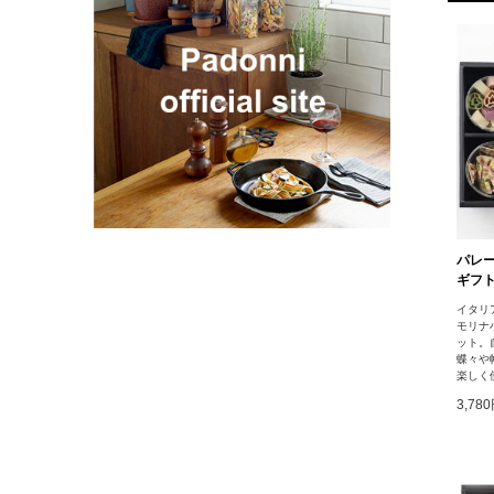
パレ
ギフ
イタリ
モリナ
ット。
蝶々や
楽しく
3,78