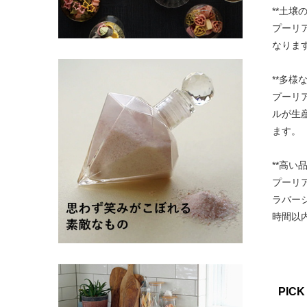
**土壌の
プーリ
なりま
**多様な
プーリ
ルが生
ます。
**高い
プーリ
ラバー
時間以
PICK