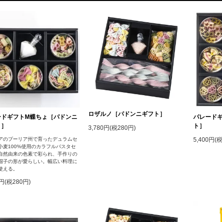
ロザルノ［パドンニギフト］
ードギフトM蝶ちょ［パドンニ
パレード
ト］
ト］
3,780円(税280円)
アのプーリア州で育ったデュラムセ
5,400円(
小麦100%使用のカラフルパスタセ
自然由来の色素で彩られ、手作りの
帽子の形が愛らしい。幅広い料理に
使える。
0円(税280円)