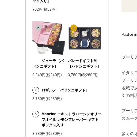
ック入り］
702円(税52円)
2
3
Pado
プーリ
ジェーラ［パ
パレードギフトM
ドンニギフト］
［パドンニギフト］
イタリ
3,240円(税240円)
3,780円(税280円)
プーリ
地域で
ロザルノ［パドンニギフト］
4
くの料
3,780円(税280円)
プーリ
Mancino エキストラバージンオリー
5
スムー
ブオイル レモンフレーバー ギフト
ボックス入り
多くの
3,780円(税280円)