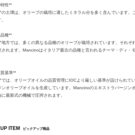
特性**
アの土壌は、オリーブの栽培に適したミネラル分を多く含んでいます。
す。
品種**
ア地方では、多くの異なる品種のオリーブが栽培されています。それぞ
産されます。Mancinoはイタリア最古の品種と言われるチーマ・ディ
品質基準**
アでは、オリーブオイルの品質管理にIOCより厳しい基準が設けられていま
ジンオリーブオイルを生産しています。Mancinoのエキストラバージ
内に最新式の機械で圧搾されます。
 UP ITEM
ピックアップ商品