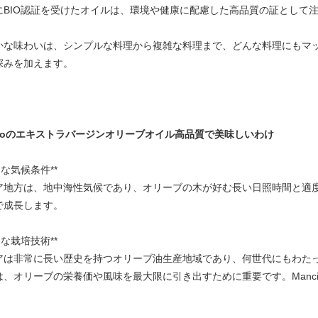
にBIO認証を受けたオイルは、環境や健康に配慮した高品質の証として
かな味わいは、シンプルな料理から複雑な料理まで、どんな料理にもマ
深みを加えます。
cinoのエキストラバージンオリーブオイル高品質で美味しいわけ
的な気候条件**
ア地方は、地中海性気候であり、オリーブの木が好む長い日照時間と適
で成長します。
的な栽培技術**
アは非常に長い歴史を持つオリーブ油生産地域であり、何世代にもわた
は、オリーブの栄養価や風味を最大限に引き出すために重要です。Manci