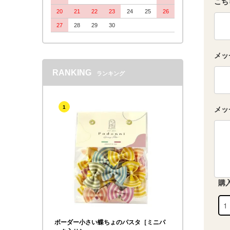
こち
20
21
22
23
24
25
26
27
28
29
30
メッ
RANKING
ランキング
1
メッ
購
ボーダー小さい蝶ちょのパスタ［ミニパ