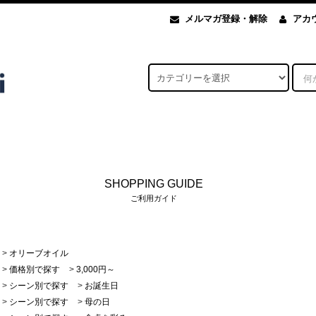
メルマガ登録・解除
アカ
SHOPPING GUIDE
ご利用ガイド
>
オリーブオイル
>
価格別で探す
>
3,000円～
>
シーン別で探す
>
お誕生日
>
シーン別で探す
>
母の日