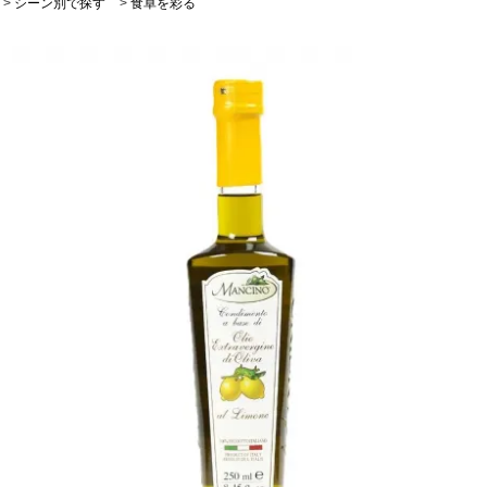
>
シーン別で探す
>
食卓を彩る